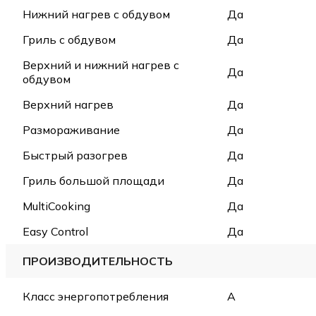
Нижний нагрев с обдувом
Да
Гриль с обдувом
Да
Верхний и нижний нагрев с
Да
обдувом
Верхний нагрев
Да
Размораживание
Да
Быстрый разогрев
Да
Гриль большой площади
Да
MultiCooking
Да
Easy Control
Да
ПРОИЗВОДИТЕЛЬНОСТЬ
Класс энергопотребления
A