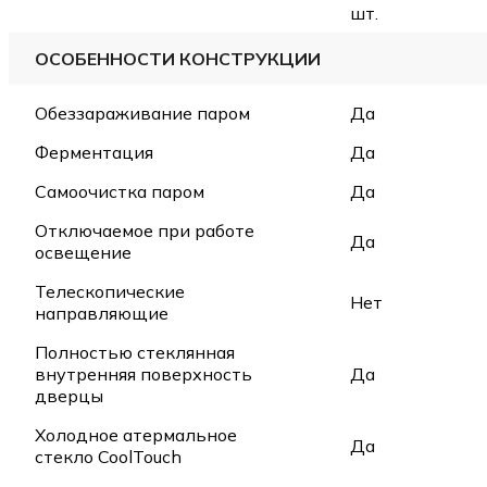
шт.
ОСОБЕННОСТИ КОНСТРУКЦИИ
Обеззараживание паром
Да
Ферментация
Да
Самоочистка паром
Да
Отключаемое при работе
Да
освещение
Телескопические
Нет
направляющие
Полностью стеклянная
внутренняя поверхность
Да
дверцы
Холодное атермальное
Да
стекло CoolTouch