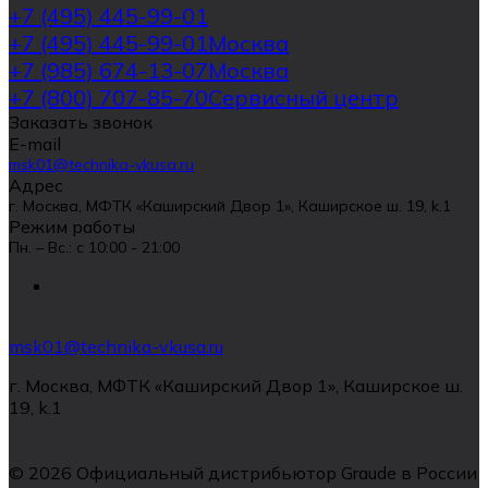
+7 (495) 445-99-01
+7 (495) 445-99-01
Москва
+7 (985) 674-13-07
Москва
+7 (800) 707-85-70
Сервисный центр
Заказать звонок
E-mail
msk01@technika-vkusa.ru
Адрес
г. Москва, МФТК «Каширский Двор 1», Каширское ш. 19, k.1
Режим работы
Пн. – Вс.: с 10:00 - 21:00
msk01@technika-vkusa.ru
г. Москва, МФТК «Каширский Двор 1», Каширское ш.
19, k.1
© 2026 Официальный дистрибьютор Graude в России