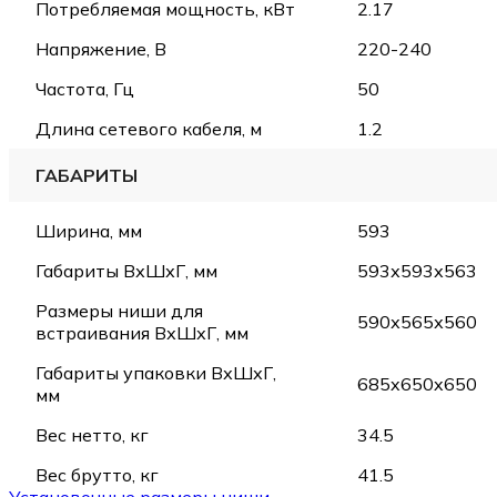
Потребляемая мощность, кВт
2.17
Напряжение, В
220-240
Частота, Гц
50
Длина сетевого кабеля, м
1.2
ГАБАРИТЫ
Ширина, мм
593
Габариты ВхШхГ, мм
593х593х563
Размеры ниши для
590х565х560
встраивания ВхШхГ, мм
Габариты упаковки ВхШхГ,
685x650x650
мм
Вес нетто, кг
34.5
Вес брутто, кг
41.5
Установочные размеры ниши