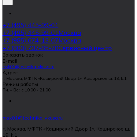
+7 (495) 445-99-01
+7 (495) 445-99-01
Москва
+7 (985) 674-13-07
Москва
+7 (800) 707-85-70
Сервисный центр
Заказать звонок
E-mail
msk01@technika-vkusa.ru
Адрес
г. Москва, МФТК «Каширский Двор 1», Каширское ш. 19, k.1
Режим работы
Пн. – Вс.: с 10:00 - 21:00
msk01@technika-vkusa.ru
г. Москва, МФТК «Каширский Двор 1», Каширское ш.
19, k.1