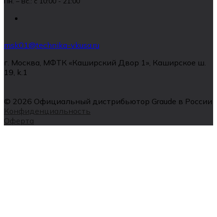
Пн. – Вс.: с 10:00 - 21:00
msk01@technika-vkusa.ru
г. Москва, МФТК «Каширский Двор 1», Каширское ш.
19, k.1
© 2026 Официальный дистрибьютор Graude в России
Конфиденциальность
Оферта