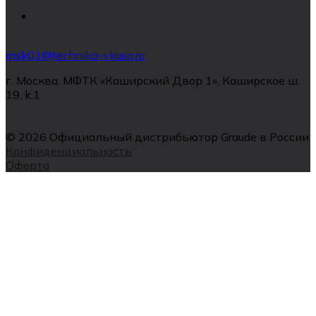
msk01@technika-vkusa.ru
г. Москва, МФТК «Каширский Двор 1», Каширское ш.
19, k.1
© 2026 Официальный дистрибьютор Graude в России
Конфиденциальность
Оферта