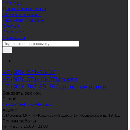
О бренде
Доставка и оплата
Обмен и возврат
Гарантия и сервис
Статьи
Вакансии
Контакты
+7 (985) 674-13-07
+7 (985) 674-13-07
Москва
+7 (800) 707-85-70
Сервисный центр
Заказать звонок
E-mail
msk01@technika-vkusa.ru
Адрес
г. Москва, МФТК «Каширский Двор 1», Каширское ш. 19, k.1
Режим работы
Пн. – Вс.: с 10:00 - 21:00