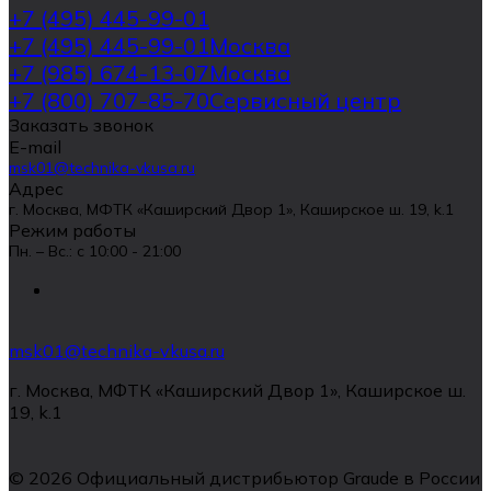
+7 (495) 445-99-01
+7 (495) 445-99-01
Москва
+7 (985) 674-13-07
Москва
+7 (800) 707-85-70
Сервисный центр
Заказать звонок
E-mail
msk01@technika-vkusa.ru
Адрес
г. Москва, МФТК «Каширский Двор 1», Каширское ш. 19, k.1
Режим работы
Пн. – Вс.: с 10:00 - 21:00
msk01@technika-vkusa.ru
г. Москва, МФТК «Каширский Двор 1», Каширское ш.
19, k.1
© 2026 Официальный дистрибьютор Graude в России